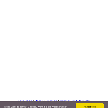
nach oben
|
Home
|
Sitemap
|
Impressum & Kontakt
©: www.alpen-seen-urlaub.de
Diese Website benutzt Cookies. Wenn Sie die Website weiter
Akzeptieren