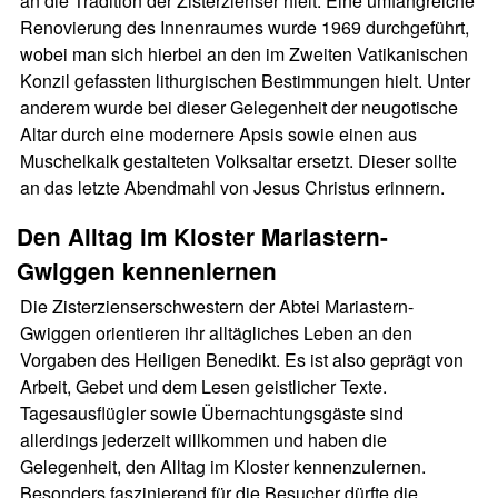
an die Tradition der Zisterzienser hielt. Eine umfangreiche
Renovierung des Innenraumes wurde 1969 durchgeführt,
wobei man sich hierbei an den im Zweiten Vatikanischen
Konzil gefassten lithurgischen Bestimmungen hielt. Unter
anderem wurde bei dieser Gelegenheit der neugotische
Altar durch eine modernere Apsis sowie einen aus
Muschelkalk gestalteten Volksaltar ersetzt. Dieser sollte
an das letzte Abendmahl von Jesus Christus erinnern.
Den Alltag im Kloster Mariastern-
Gwiggen kennenlernen
Die Zisterzienserschwestern der Abtei Mariastern-
Gwiggen orientieren ihr alltägliches Leben an den
Vorgaben des Heiligen Benedikt. Es ist also geprägt von
Arbeit, Gebet und dem Lesen geistlicher Texte.
Tagesausflügler sowie Übernachtungsgäste sind
allerdings jederzeit willkommen und haben die
Gelegenheit, den Alltag im Kloster kennenzulernen.
Besonders faszinierend für die Besucher dürfte die