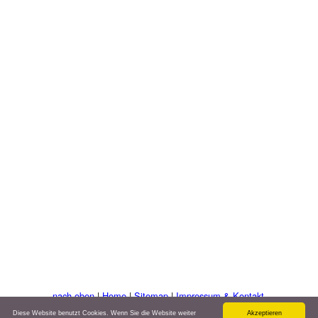
nach oben
|
Home
|
Sitemap
|
Impressum & Kontakt
©: www.alpen-seen-urlaub.de
Diese Website benutzt Cookies. Wenn Sie die Website weiter
Akzeptieren